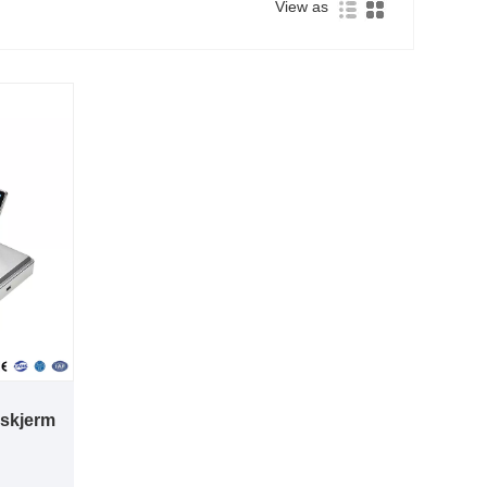
View as
skjerm