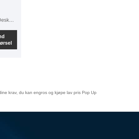
Desk
 Kina
nd
ørsel
LCD-
lig i
edere,
sjonær
nn og
asjon,
dine krav, du kan engros og kjøpe lav pris Pop Up
neste av
mer