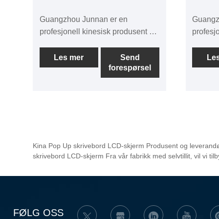
Guangzhou Junnan er en
Guangz
profesjonell kinesisk produsent og
profesj
produsent av programvare for
berørin
papirløse møtesystemer.
i Kina 
Les mer
Send
Le
forespørsel
Uttrekkbart motorisert
skjermlø
skjermløftebord for papirløse
LCD-skj
møtesystemer brukes
hovedsa
hovedsakelig til avanserte møter,
seniorl
papirløs møtesystemprogramvare
berørin
(støtter Android og Windows),
kan kon
intelligent integrert multifunksjon,
nøkkellø
Kina Pop Up skrivebord LCD-skjerm Produsent og leverandør -
møtepålogging, møteagenda,
utstyrt
skrivebord LCD-skjerm Fra vår fabrikk med selvtillit, vil vi til
visning på samme skjerm, visning
sikker o
med to skjermer, stemmegivning,
innebyg
videokonferanser og en rekke
vakker.
møtetjenester.
FØLG OSS