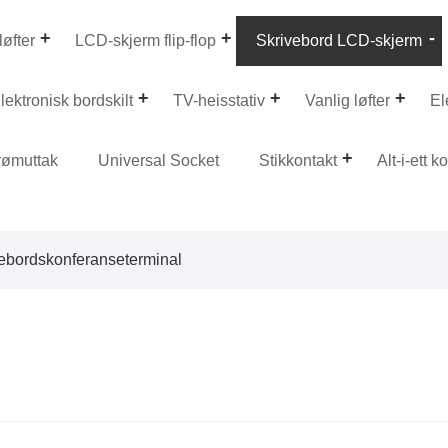
løfter
LCD-skjerm flip-flop
Skrivebord LCD-skjerm
lektronisk bordskilt
TV-heisstativ
Vanlig løfter
El
rømuttak
Universal Socket
Stikkontakt
Alt-i-ett 
vebordskonferanseterminal