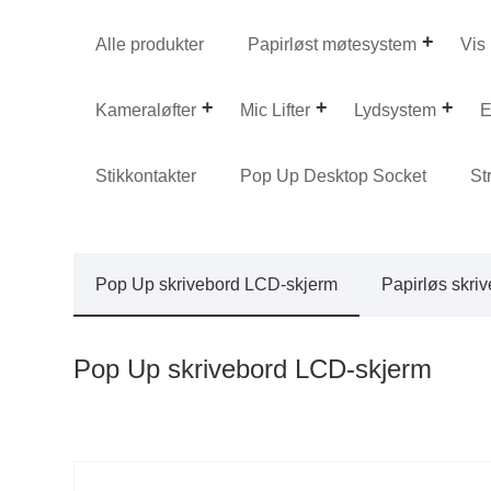
Alle produkter
Papirløst møtesystem
Vis 
Kameraløfter
Mic Lifter
Lydsystem
E
Stikkontakter
Pop Up Desktop Socket
St
Pop Up skrivebord LCD-skjerm
Papirløs skri
Pop Up skrivebord LCD-skjerm