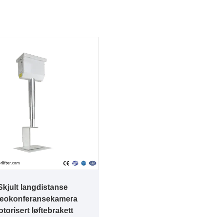
Skjult langdistanse
deokonferansekamera
torisert løftebrakett