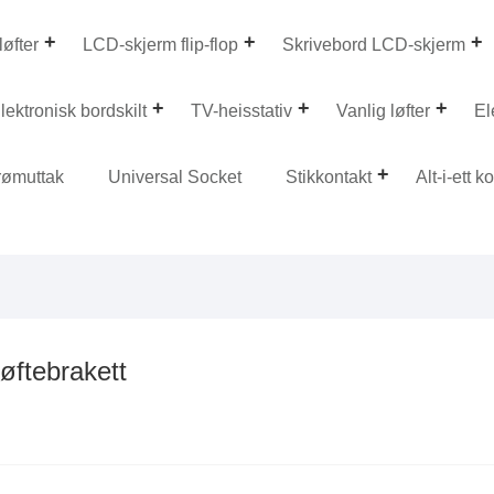
løfter
LCD-skjerm flip-flop
Skrivebord LCD-skjerm
lektronisk bordskilt
TV-heisstativ
Vanlig løfter
El
rømuttak
Universal Socket
Stikkontakt
Alt-i-ett 
øftebrakett