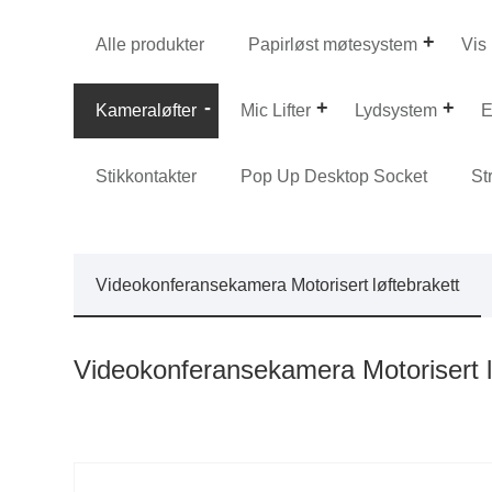
Alle produkter
Papirløst møtesystem
Vis 
Kameraløfter
Mic Lifter
Lydsystem
E
Stikkontakter
Pop Up Desktop Socket
St
Videokonferansekamera Motorisert løftebrakett
Videokonferansekamera Motorisert l