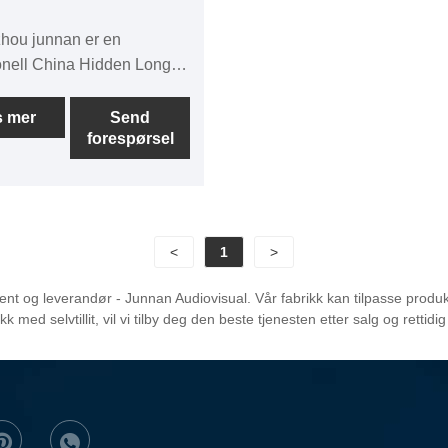
hou junnan er en
onell China Hidden Long
deo Conference Camera
ed Lifting Bracket-
s mer
Send
forespørsel
nter. Motekameraløfter
hovedsakelig i store
anserom,
ansevideokamerahenger,
r elektrisk løftemodus,
<
1
>
øfting, høy lastbæring,
lengde, integrert
 og leverandør - Junnan Audiovisual. Vår fabrikk kan tilpasse produkte
uell kobling av flere
ed selvtillit, vil vi tilby deg den beste tjenesten etter salg og rettidig
 Multifunksjonsbrettet kan
til å plassere kameraer
nske Kameraer,
uelt utstyr og annet utstyr.